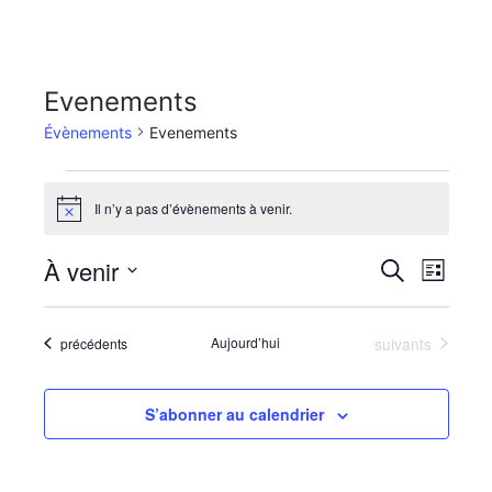
Evenements
Évènements
Evenements
Évènements
Il n’y a pas d’évènements à venir.
Notice
À venir
Recherc
Naviga
Recherche
Liste
de
et
Sélectionnez
vues
une
navigati
Évènements
Évènements
Aujourd’hui
suivants
date.
précédents
Évène
de
vues
S’abonner au calendrier
Évèneme