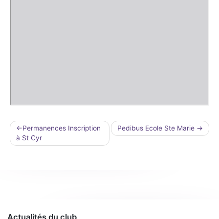
Navigation
Permanences Inscription
Pedibus Ecole Ste Marie
à St Cyr
de
l’article
Actualités du club