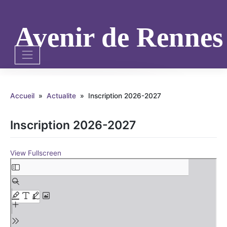
Skip
to
content
Avenir de Renne
Accueil
»
Actualite
»
Inscription 2026-2027
Inscription 2026-2027
View Fullscreen
Aller
au
contenu
PDF