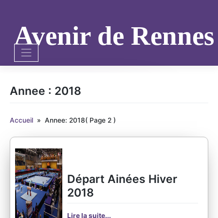
Skip
to
content
Avenir de Renne
Annee :
2018
Accueil
»
Annee: 2018
( Page 2 )
Départ Ainées Hiver
2018
Lire la suite...