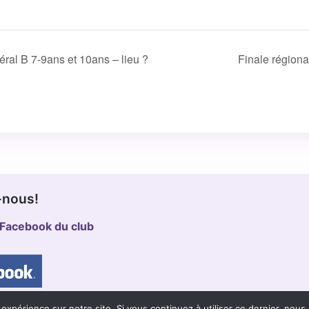
ral B 7-9ans et 10ans – lieu ?
Finale région
-nous!
Facebook du club
 expérience sur notre site. Si vous continuez à utiliser ce dernier, nous