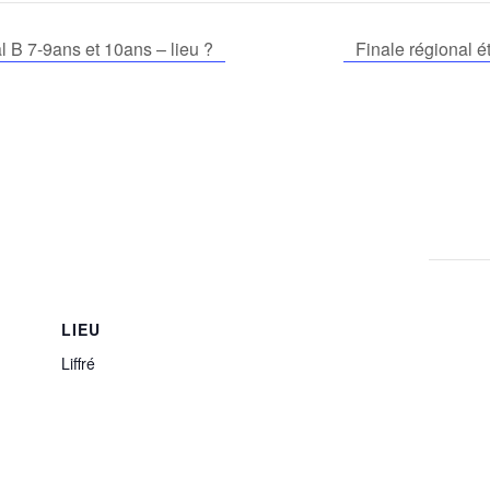
 B 7-9ans et 10ans – lieu ?
Finale régional 
LIEU
Liffré