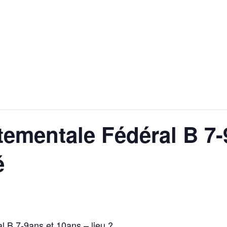
tementale Fédéral B 7-
é
l B 7-9ans et 10ans – lieu ?