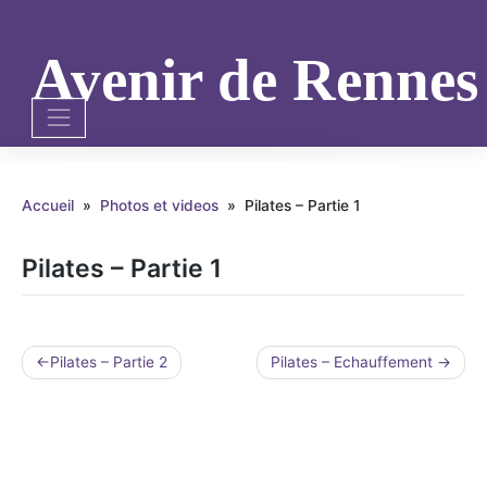
Skip
to
content
Avenir de Renne
Accueil
»
Photos et videos
»
Pilates – Partie 1
Pilates – Partie 1
Navigation
Pilates – Partie 2
Pilates – Echauffement
de
l’article