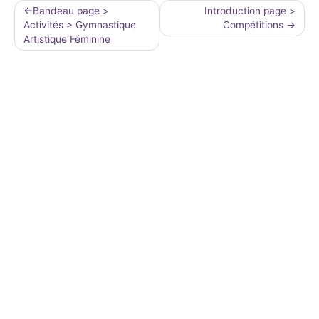
Navigation
Bandeau page >
Introduction page >
Activités > Gymnastique
Compétitions
de
Artistique Féminine
l’article