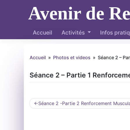
Skip
Avenir de R
to
content
Accueil
Activités
Infos prati
Accueil
»
Photos et videos
»
Séance 2 – Pa
Séance 2 – Partie 1 Renforcem
Navigation
Séance 2 -Partie 2 Renforcement Muscula
de
l’article