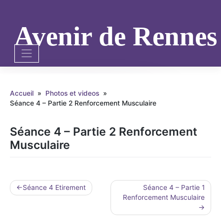
Skip
to
content
Avenir de Renne
Accueil
»
Photos et videos
»
Séance 4 – Partie 2 Renforcement Musculaire
Séance 4 – Partie 2 Renforcement
Musculaire
Navigation
Séance 4 Etirement
Séance 4 – Partie 1
Renforcement Musculaire
de
l’article