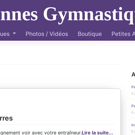
ennes Gymnastiq
ques
Photos / Vidéos
Boutique
Petites
A
Pe
6 
Pe
6 
rres
In
6 
ignement voir avec votre entraîneur.
Lire la suite...