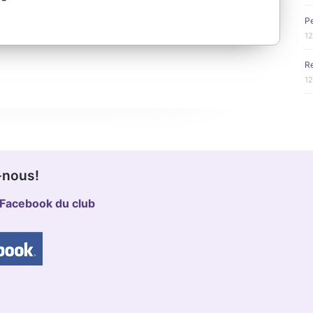
Pe
12
Re
12
-nous!
Facebook du club