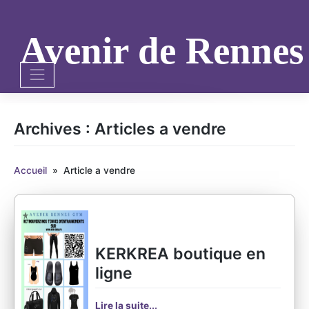
Skip
to
content
Avenir de Renne
Archives :
Articles a vendre
Accueil
»
Article a vendre
KERKREA boutique en
ligne
Lire la suite...