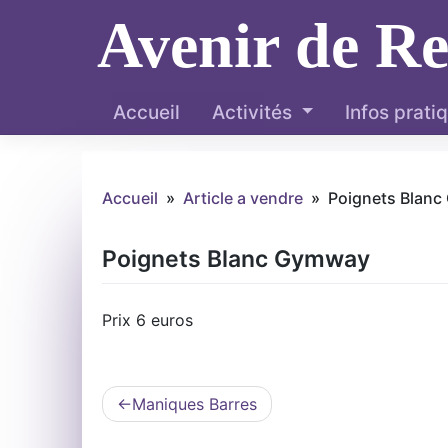
Skip
Avenir de R
to
content
Accueil
Activités
Infos prati
Accueil
»
Article a vendre
»
Poignets Blan
Poignets Blanc Gymway
Prix 6 euros
Navigation
Maniques Barres
de