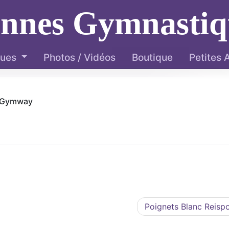
ennes Gymnastiq
ques
Photos / Vidéos
Boutique
Petites
c Gymway
Poignets Blanc Reisp