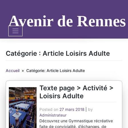
Skip
to
content
Avenir de Renne
Catégorie :
Article Loisirs Adulte
Accueil
»
Catégorie: Article Loisirs Adulte
Texte page > Activité >
Loisirs Adulte
Posted on
27 mars 2018
|
by
Administrateur
Découvrez une Gymnastique récréative
faite de convivialité, d’échanges, de