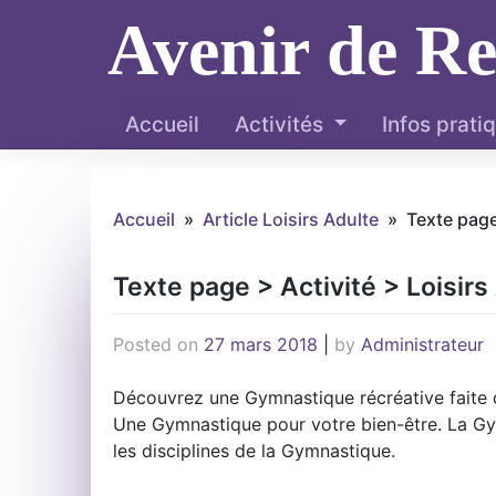
Skip
Avenir de R
to
content
Accueil
Activités
Infos prati
Accueil
»
Article Loisirs Adulte
»
Texte page
Texte page > Activité > Loisirs
Posted on
27 mars 2018
|
by
Administrateur
Découvrez une Gymnastique récréative faite de
Une Gymnastique pour votre bien-être. La Gym
les disciplines de la Gymnastique.