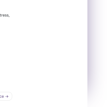
tress,
nce