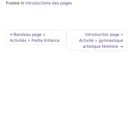
Posted in
Introductions des pages
Navigation
Bandeau page >
Introduction page >
Activités > Petite Enfance
Activité > gymnastique
de
artistique féminine
l’article